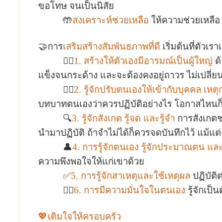
ขอโทษ จนเป็นนิสัย
🤲
สงเคราะห์ช่วยเหลือ
ให้ความช่วยเหลือ เอ
🤝การ
เสริมสร้างสัมพันธภาพที่ดี
เริ่มต้นที่ตัวเรา
👨‍⚖️
1. สร้างให้ตัวเองมีอารมณ์เป็นผู้ใหญ่
ด้
แข็งจนกระด้าง และจะต้องคงอยู่ถาวร ไม่เปลี่
🧏‍♀️
2. รู้จักปรับตนเองให้เข้ากับบุคคล เหต
บทบาทตนเองว่าควรปฏิบัติอย่างไร โอกาสไหนก็จ
🔍
3. รู้จักสังเกต รู้จด และรู้จำ
การสังเกตช่
นำมาปฏิบัติ ถ้าจำไม่ได้ก็ควรจดบันทึกไว้ แม้แ
👤
4. การรู้จักตนเอง รู้จักประมาณตน แ
ความพึงพอใจให้แก่เขาด้วย
✅
5. การรู้จักสาเหตุและใช้เหตุผล
ปฏิบัติ
🙋‍♀️
6. การมีความมั่นใจในตนเอง
รู้จักเป็
💖เติมใจให้ครอบครัว