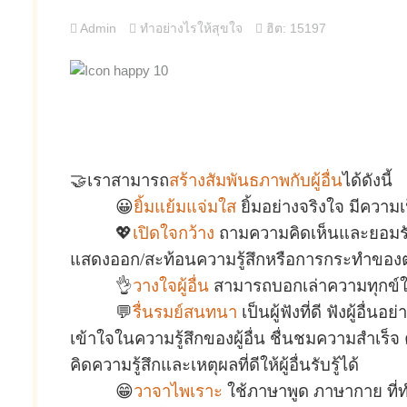
Admin
ทำอย่างไรให้สุขใจ
ฮิต: 15197
🤝เราสามารถ
สร้างสัมพันธภาพกับผู้อื่น
ได้ดังนี้
😀
ยิ้มแย้มแจ่มใส
ยิ้มอย่างจริงใจ มีความเ
💖
เปิดใจกว้าง
ถามความคิดเห็นและยอมรับคว
แสดงออก/สะท้อนความรู้สึกหรือการกระทำของตนเอ
👌
วางใจผู้อื่น
สามารถบอกเล่าความทุกข์ใจห
💬
รื่นรมย์สนทนา
เป็นผู้ฟังที่ดี ฟังผู้อื
เข้าใจในความรู้สึกของผู้อื่น ชื่นชมความสำเร็
คิดความรู้สึกและเหตุผลที่ดีให้ผู้อื่นรับรู้ได้
😁
วาจาไพเราะ
ใช้ภาษาพูด ภาษากาย ที่ท