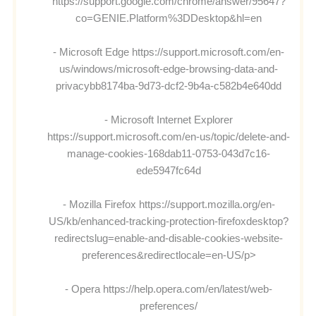
https://support.google.com/chrome/answer/95647?
co=GENIE.Platform%3DDesktop&hl=en
- Microsoft Edge https://support.microsoft.com/en-
us/windows/microsoft-edge-browsing-data-and-
privacybb8174ba-9d73-dcf2-9b4a-c582b4e640dd
- Microsoft Internet Explorer
https://support.microsoft.com/en-us/topic/delete-and-
manage-cookies-168dab11-0753-043d7c16-
ede5947fc64d
- Mozilla Firefox https://support.mozilla.org/en-
US/kb/enhanced-tracking-protection-firefoxdesktop?
redirectslug=enable-and-disable-cookies-website-
preferences&redirectlocale=en-US/p>
- Opera https://help.opera.com/en/latest/web-
preferences/