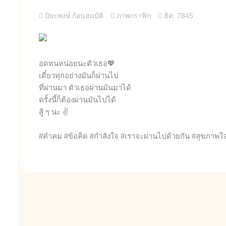
ปิยะพงษ์ ก้อนสมบัติ
ภาพกราฟิก
ฮิต: 7845
อดทนหน่อยนะตัวเธอ💖
เดี๋ยวทุกอย่างมันก็ผ่านไป
ที่ผ่านมา ตัวเธอผ่านมันมาได้
ครั้งนี้ก็ต้องผ่านมันไปได้
สู้ ๆ นะ ✌
#คำคม #ข้อคิด #กำลังใจ #เราจะผ่านไปด้วยกัน #สุขภาพใ