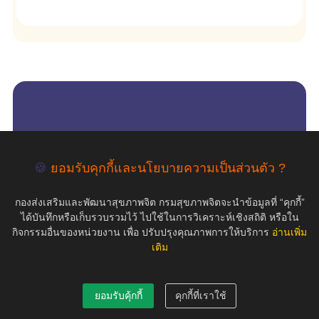
empty
COPYRIGHT ©2019 สุขภาพใจ.com สงวนลิขสิทธิ์.
🍪
ยอมรับคุกกี้และนโยบายความเป็นส่วนตัว ?
กองส่งเสริมและพัฒนาสุขภาพจิต กรมสุขภาพจิตจะนำข้อมูลที่ “คุกกี้”
ได้บันทึกหรือเก็บรวบรวมไว้ ไปใช้ในการวิเคราะห์เชิงสถิติ หรือใน
กิจกรรมอื่นของหน่วยงาน เพื่อ ปรับปรุงคุณภาพการให้บริการ
อ่านเพิ่ม
เติม
ยอมรับคุ้กกี้
คุกกี้ที่เราใช้