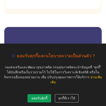
empty
COPYRIGHT ©2019 สุขภาพใจ.com สงวนลิขสิทธิ์.
🍪
ยอมรับคุกกี้และนโยบายความเป็นส่วนตัว ?
กองส่งเสริมและพัฒนาสุขภาพจิต กรมสุขภาพจิตจะนำข้อมูลที่ “คุกกี้”
ได้บันทึกหรือเก็บรวบรวมไว้ ไปใช้ในการวิเคราะห์เชิงสถิติ หรือใน
กิจกรรมอื่นของหน่วยงาน เพื่อ ปรับปรุงคุณภาพการให้บริการ
อ่านเพิ่ม
เติม
ยอมรับคุ้กกี้
คุกกี้ที่เราใช้