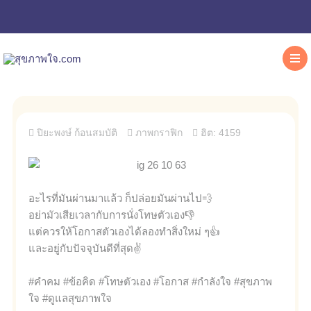
ปิยะพงษ์ ก้อนสมบัติ
ภาพกราฟิก
ฮิต: 4159
อะไรที่มันผ่านมาแล้ว ก็ปล่อยมันผ่านไป💨
อย่ามัวเสียเวลากับการนั่งโทษตัวเอง👎
แต่ควรให้โอกาสตัวเองได้ลองทำสิ่งใหม่ ๆ👍
และอยู่กับปัจจุบันดีที่สุด✌
#คำคม #ข้อคิด #โทษตัวเอง #โอกาส #กำลังใจ #สุขภาพ
ใจ #ดูแลสุขภาพใจ