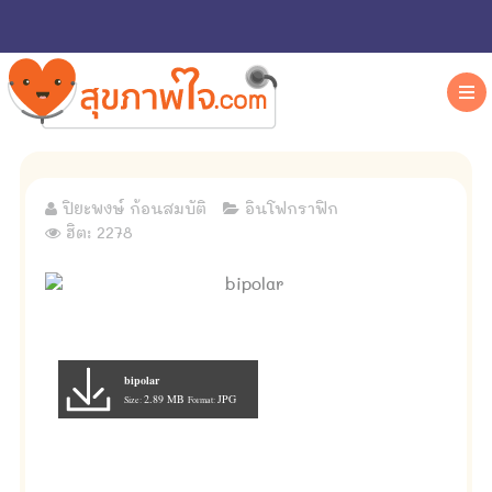
ปิยะพงษ์ ก้อนสมบัติ
อินโฟกราฟิก
ฮิต: 2278
bipolar
2.89 MB
JPG
Size:
Format: