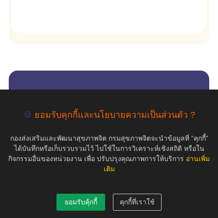
empty
🍪
ยอมรับคุกกี้และนโยบายความเป็นส่วนตัว ?
COPYRIGHT ©2019 สุขภาพใจ.com สงวนลิขสิทธิ์.
กองส่งเสริมและพัฒนาสุขภาพจิต กรมสุขภาพจิตจะนำข้อมูลที่ “คุกกี้”
ได้บันทึกหรือเก็บรวบรวมไว้ ไปใช้ในการวิเคราะห์เชิงสถิติ หรือใน
กิจกรรมอื่นของหน่วยงาน เพื่อ ปรับปรุงคุณภาพการให้บริการ
อ่านเพิ่ม
เติม
ยอมรับคุ้กกี้
คุกกี้ที่เราใช้