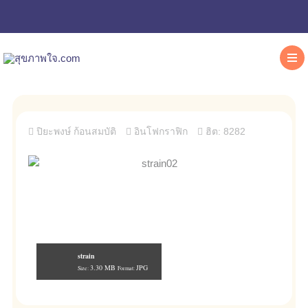
ปิยะพงษ์ ก้อนสมบัติ
อินโฟกราฟิก
ฮิต: 8282
strain
3.30 MB
JPG
Size:
Format: