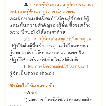
👤
4. การรู้จักตนเอง รู้จักประมาณ
ตน และรู้จักสถานการณ์ของตน
คุณลักษณะเช่นนี้จะทำให้คนรู้จักลดทิฐิ
และเห็นความสำคัญของผู้อื่น ซึ่งจะสร้าง
ความพึงพอใจให้แก่เขาด้วย
✅
5. การรู้จักสาเหตุและใช้เหตุผล
ปฏิบัติต่อผู้อื่นด้วยเหตุผล ไม่ใช้อารมณ์
วู่วาม จะช่วยให้การคบหาสมาคมหรือ
ปฏิบัติงานร่วมกันดำเนินไปด้วยดี
🙋‍♀️
6. การมีความมั่นใจในตนเอง
รู้จักเป็นตัวของตัวเอง
💖เติมใจให้ครอบครัว
➖
3 ลด
1) ลดการตำหนิกันในทุกความผิด