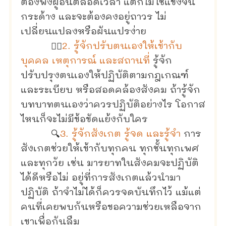
ต้องพึ่งผู้อื่นตลอดเวลา แต่ก็ไม่ใช่แข็งจน
กระด้าง และจะต้องคงอยู่ถาวร ไม่
เปลี่ยนแปลงหรือผันแปรง่าย
🧏‍♀️
2. รู้จักปรับตนเองให้เข้ากับ
บุคคล เหตุการณ์ และสถานที่
รู้จัก
ปรับปรุงตนเองให้ปฏิบัติตามกฎเกณฑ์
และระเบียบ หรือสอดคล้องสังคม ถ้ารู้จัก
บทบาทตนเองว่าควรปฏิบัติอย่างไร โอกาส
ไหนก็จะไม่มีข้อขัดแย้งกับใคร
🔍
3. รู้จักสังเกต รู้จด และรู้จำ
การ
สังเกตช่วยให้เข้ากับทุกคน ทุกชั้นทุกเพศ
และทุกวัย เช่น มารยาทในสังคมจะปฏิบัติ
ได้ดีหรือไม่ อยู่ที่การสังเกตแล้วนำมา
ปฏิบัติ ถ้าจำไม่ได้ก็ควรจดบันทึกไว้ แม้แต่
คนที่เคยพบกันหรือขอความช่วยเหลือจาก
เขาเพื่อกันลืม