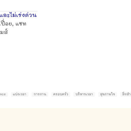
ญและไม่เร่งด่วน
เปื่อย, แชท
กมส์
ance
แบ่งเวลา
การงาน
ครอบครัว
บริหารเวลา
สุขภาพใจ
สิ่งส