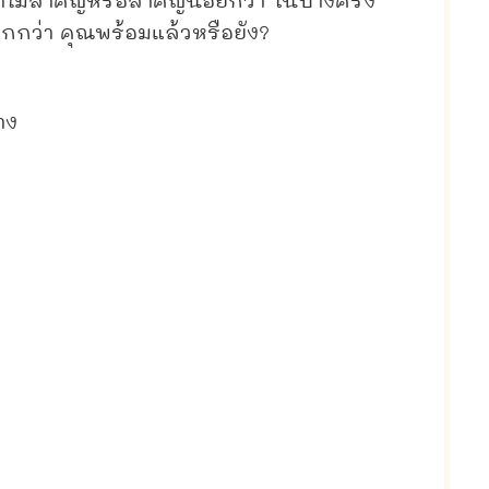
ที่ไม่สำคัญหรือสำคัญน้อยกว่า
ในบางครั้ง
ากกว่า คุณพร้อมแล้วหรือยัง?
าง