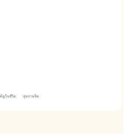
ำคัญในชีวิต
สุขภาพจิต