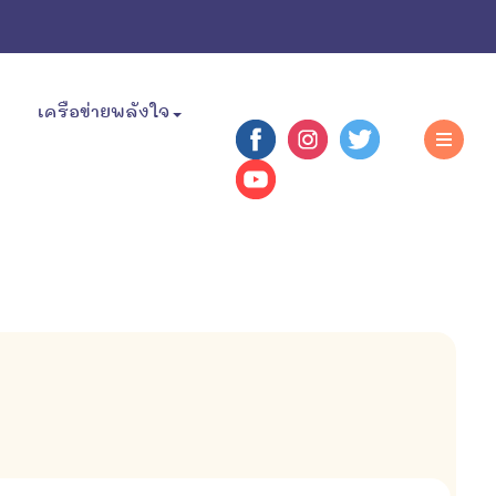
เครือข่ายพลังใจ