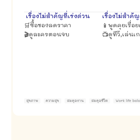
เรื่องไม่สำคัญที่เร่งด่วน
เรื่องไม่สำคั
🛒ซื้อของลดราคา
📱พูดคุยเรื่อย
🎬ดูละครตอนจบ
📺ดูทีวี,เล่นเ
สุขภาพ
ความสุข
สมดุลงาน
สมดุลชีวิต
Work life bal