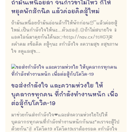
ถ้ามันเหนื่อยล้า จนก้าวขาไม่ไหว ก็ให้
หยุดพักสักนิด แล้วค่อยคิดสู้ใหม่
ถ้ามันเหนื่อยถ้ามันอ่อนล้าก็ให้พักก่อน😴แล้วค่อยสู้
ใหม่.เป็นกำลังใจให้นะ...ตัวเธอ✌.😥ถ้าไม่สบายใจ 📱
แอดไลน์มาคุยกันได้นะ👉http://nav.cx/1tHG7jR
#คำคม #ข้อคิด #สู้ๆนะ #กำลังใจ #ความสุข #สุขภาพ
ใจ #ดูแลสุข...
ขอส่งกำลังใจ และความห่วงใย ให้
บุคลากรทุกคน ที่กำลังทำงานหนัก เพื่อ
ต่อสู้กับโควิด-19
มาช่วยกันส่งกำลังใจ❤และส่งความห่วงใยไปให้
บุคลากรทุกคนที่กำลังทำงานหนักกันนะ“#เราจะสู้ไป
ด้วยกัน”✌ #โควิด19 #โควิด19เราต้องรอด #กำลังใจ