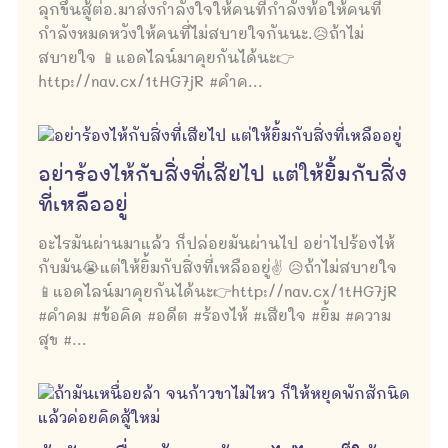
ลุกขึ้นสู้ต่อ.มาส่งกำลังใจให้คนที่กำลังท้อให้คนที่
กำลังหมดหวังให้คนที่ไม่สบายใจกันนะ.😥ถ้าไม่
สบายใจ 📱แอดไลน์มาคุยกันได้นะ👉
http://nav.cx/1tHG7jR #คำค...
อย่าร้องไห้กับสิ่งที่เสียไป แต่ให้ยิ้มกับสิ่ง
ที่เหลืออยู่
อะไรมันผ่านมาแล้ว ก็ปล่อยมันผ่านไป อย่าไปร้องไห้
กับมัน😭แต่ให้ยิ้มกับสิ่งที่เหลืออยู่✌ 😥ถ้าไม่สบายใจ
📱แอดไลน์มาคุยกันได้นะ👉http://nav.cx/1tHG7jR
#คำคม #ข้อคิด #อดีต #ร้องไห้ #เสียใจ #ยิ้ม #ความ
สุข #...