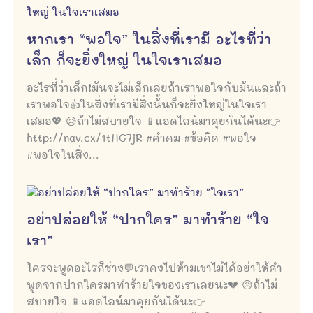
หากเรา “พอใจ” ในสิ่งที่เรามี อะไรที่ว่า
เล็ก ก็จะยิ่งใหญ่ ในใจเราเสมอ
อะไรที่ว่าเล็ก❗มันจะไม่เล็กเลยถ้าเราพอใจกับมันและถ้า
เราพอใจ👍ในสิ่งที่เรามีสิ่งนั้นก็จะยิ่งใหญ่ในใจเรา
เสมอ💖 😥ถ้าไม่สบายใจ 📱แอดไลน์มาคุยกันได้นะ👉
http://nav.cx/1tHG7jR #คำคม #ข้อคิด #พอใจ
#พอใจในสิ่ง...
อย่าปล่อยให้ “ปากใคร” มาทำร้าย “ใจ
เรา”
ใครจะพูดอะไรก็ช่าง💬เราคงไปห้ามเขาไม่ได้อย่าให้คำ
พูดจากปากใครมาทำร้ายใจของเราเลยนะ💔 😥ถ้าไม่
สบายใจ 📱แอดไลน์มาคุยกันได้นะ👉