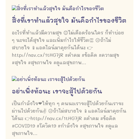
สิ่งที่เราทำแล้วสุขใจ มันคือกำไรของชีวิต
อะไรที่ทำแล้วมีความสุข 😊ไม่เดือดร้อนใคร ก็ทำบ่อย
ๆ นะจะได้สุขใจ และเพิ่มกำไรให้ชีวิต👏 😥ถ้าไม่
สบายใจ 📱แอดไลน์มาคุยกันได้นะ 👉
http://nav.cx/1tHG7jR #คำคม #ข้อคิด #ความสุข
#สุขใจ #สุขภาพใจ #ดูแลสุขภาพ...
อย่าเพิ่งท้อนะ เราจะสู้ไปด้วยกัน
เป็นกำลังใจ❤ให้ทุก ๆ คนนะเราจะสู้ไปด้วยกันเราจะ
ผ่านไปด้วยกัน✌ 😥ถ้าไม่สบายใจ 📱แอดไลน์มาคุยกัน
ได้นะ 👉http://nav.cx/1tHG7jR #คำคม #ข้อคิด
#COVID19 #โควิด19 #กำลังใจ #สุขภาพใจ #ดูแล
สุขภาพใจ...