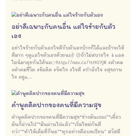
อย่าดีเฉพาะกับคนอื่น แต่ใจร้ายกับตัว
เอง
อย่าใจร้ายกับตัวเองใจดีกับตัวเองบ้างก็ได้และถ้าจะให้
ดีมาก ๆดูแลใจตัวเองด้วยนะ✌ 😥ถ้าไม่สบายใจ 📱แอด
ไลน์มาคุยกันได้นะ👉http://nav.cx/1tHG7jR #คำคม
#คำคมชีวิต #ข้อคิด #จิตใจ #ใจดี #กำลังใจ #สุขภาพ
ใจ #ดูแ...
คำพูดติดปากของคนที่มีความสุข
คำพูดติดปากของคนที่มีความสุข“ช่างมันเถอะ”“เดี๋ยว
มันก็ผ่านไป”“มันผ่านไปแล้ว”“เริ่มใหม่กันดี
กว่า”“ทำให้เต็มที่ก็พอ”“ทุกอย่างคือบทเรียน” สวัสดี