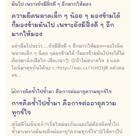
ความผิดพลาดเล็ก ๆ น้อย ๆ มองข้ามได้
ก็มองข้ามมันไป เพราะยังมีสิ่งดี ๆ อีก
มากให้มอง
อย่าลืมไปนะว่า....ยังมีสิ่งดี ๆ อีกมากให้มอง👀อะไรผิด
พลาดเล็ก ๆ น้อย ๆมองข้ามได้ ก็มองข้ามมันไปจะได้ไม่
ต้องมานั่งเสียใจ เสียเวลา👌 😥ถ้าไม่สบายใจ 📱แอด
ไลน์มาคุยกันได้นะ 👉http://nav.cx/1tHG7jR #คำคม
#ข...
การคิดซ้ำไปซ้ำมา คือการต่ออายุความ
ทุกข์ใจ
สวัสดีวันจันทร์⛅เริ่มใหม่ละกันเนอะไม่ต้องคิดซ้ำไป
ซ้ำมาเพราะมันจะยิ่งต่ออายุ“ความทุกข์ใจ”😢ให้ยาวไป