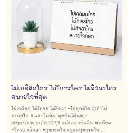
ไม่เกลียดใคร ไม่โกรธใคร ไม่อิจฉาใคร
สบายใจที่สุด
ไม่เกลียด ไม่โกรธ ไม่อิจฉา =ไม่ทุกข์ใจ 😥ถ้าไม่
สบายใจ 📱แอดไลน์มาคุยกันได้นะ👉
http://nav.cx/1tHG7jR #คำคม #ข้อคิด #เกลียด
#โกรธ #อิจฉา #สุขภาพใจ #ดูแลสุขภาพใจ...