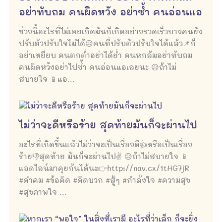
อย่าทับถม คนผิดหวัง อย่าซ้ำ คนอ่อนแอ
ช่วงนี้อะไรที่ไม่เคยเกิดมันก็เกิดอย่างรวดเร็วบางคนยัง
ปรับตัวปรับใจไม่ได้😥คนที่ปรับตัวปรับใจได้แล้ว📌ก็
อย่าเหยียบ คนตกต่ำอย่าได้ย่ำ คนหกล้มอย่าทับถม
คนผิดหวังอย่าไปซ้ำ คนอ่อนแอเลยนะ 😥ถ้าไม่
สบายใจ 📱แอ...
ไม่ว่าจะดีหรือร้าย สุดท้ายมันก็จะผ่านไป
อะไรที่เกิดขึ้นแล้วไม่ว่าจะเป็นเรื่องดี👍หรือเป็นเรื่อง
ร้าย👎สุดท้าย มันก็จะผ่านไป✌ 😥ถ้าไม่สบายใจ 📱
แอดไลน์มาคุยกันได้นะ👉http://nav.cx/1tHG7jR
#คำคม #ข้อคิด #คิดบวก #สู้ๆ #กำลังใจ #ความสุข
#สุขภาพใจ ...