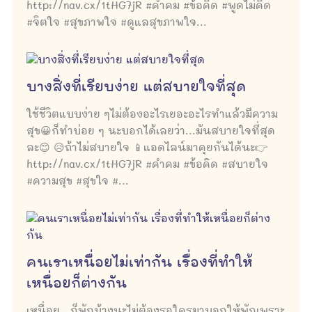
http://nav.cx/1tHG7jR #คำคม #ข้อคิด #พูดไม่คิด
#จิตใจ #สุขภาพใจ #ดูแลสุขภาพใจ...
บางสิ่งที่เรียบง่าย แต่สบายใจที่สุด
ใช้ชีวิตแบบง่าย ๆไม่ต้องอะไรเยอะอะไรทำแล้วมีความ
สุข😀ก็ทำบ่อย ๆ นะบอกได้เลยว่า...มันสบายใจที่สุด
ละ😊 😥ถ้าไม่สบายใจ 📱แอดไลน์มาคุยกันได้นะ👉
http://nav.cx/1tHG7jR #คำคม #ข้อคิด #สบายใจ
#ความสุข #สุขใจ #...
คนเราเหนื่อยไม่เท่ากัน เรื่องที่ทำให้
เหนื่อยก็ต่างกัน
เหนื่อย...ก็พักบ้างนะไม่ต้องรอใครมาบอกให้พักเพราะ