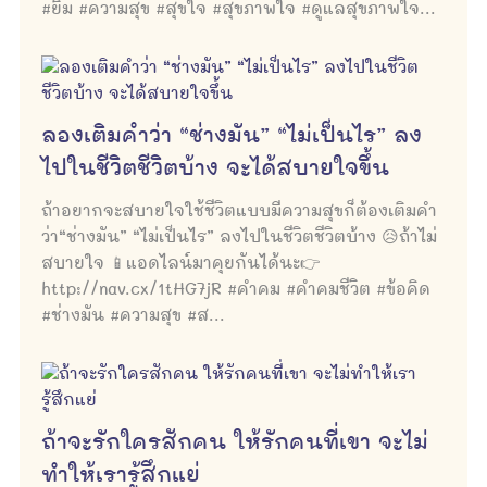
#ยิ้ม #ความสุข #สุขใจ #สุขภาพใจ #ดูแลสุขภาพใจ...
ลองเติมคำว่า “ช่างมัน” “ไม่เป็นไร” ลง
ไปในชีวิตชีวิตบ้าง จะได้สบายใจขึ้น
ถ้าอยากจะสบายใจใช้ชีวิตแบบมีความสุขก็ต้องเติมคำ
ว่า“ช่างมัน” “ไม่เป็นไร” ลงไปในชีวิตชีวิตบ้าง 😥ถ้าไม่
สบายใจ 📱แอดไลน์มาคุยกันได้นะ👉
http://nav.cx/1tHG7jR #คำคม #คำคมชีวิต #ข้อคิด
#ช่างมัน #ความสุข #ส...
ถ้าจะรักใครสักคน ให้รักคนที่เขา จะไม่
ทำให้เรารู้สึกแย่