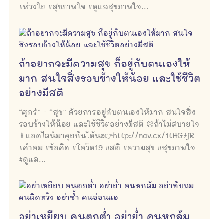
#ห่วงใย #สุขภาพใจ #ดูแลสุขภาพใจ...
ถ้าอยากจะมีความสุข ก็อยู่กับตนเองให้
มาก สนใจสิ่งรอบข้างให้น้อย และใช้ชีวิต
อย่างมีสติ
“ศุกร์” = “สุข” ด้วยการอยู่กับตนเองให้มาก สนใจสิ่ง
รอบข้างให้น้อย และใช้ชีวิตอย่างมีสติ 😥ถ้าไม่สบายใจ
📱แอดไลน์มาคุยกันได้นะ👉http://nav.cx/1tHG7jR
#คำคม #ข้อคิด #โควิด19 #สติ #ความสุข #สุขภาพใจ
#ดูแล...
อย่าเหยียบ คนตกต่ำ อย่าย่ำ คนหกล้ม