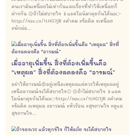
คนเรามันเหนื่อยไม่เท่ากันและเรื่องที่ทำให้เหนื่อยก็
ต่างกัน 😥ถ้าไม่สบายใจ 📱แอดไลน์มาคุยกันได้นะ👉
http://nav.cx/1tHG7jR #คำคม #ข้อคิด #เหนื่อย
#พักผ่อ...
เมื่ออายุเพิ่มขึ้น สิ่งที่ต้องเพิ่มขึ้นคือ
“เหตุผล” สิ่งที่ต้องลดลงคือ “อารมณ์”
อย่าให้อารมณ์😡อยู่เหนือเหตุผลแต่ควรให้เหตุผลอยู่
เหนืออารมณ์จะได้สบายใจ🙂 😥ถ้าไม่สบายใจ 📱แอด
ไลน์มาคุยกันได้นะ👉http://nav.cx/1tHG7jR #คำคม
#ข้อคิด #เหตุผล #อารมณ์ #หัวร้อน #สุขภาพใจ #ดูแล
สุขภาพใจ...