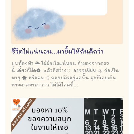
ชีวิตไม่แน่นอน...มายิ้มให้กันดีกว่า
บนท้องฟ้า 🌥 ไม่มีอะไรแน่นอน ถ้ามองจากตรง
นี้ เดี๋ยวก็มืด🌚 แล้วก็สว่าง🌕 อาจจะมีฝน ⛈ ก่อเป็น
พายุ 🌪 หรือลม 💨 ลอยปลิวอยู่แค่นั้น สุขที่เคยเดิน
ทางตามหามานาน ไม่ได้ไกลที่...