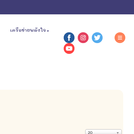
เครือข่ายพลังใจ
แสดง
20