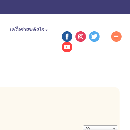
เครือข่ายพลังใจ
แสดง
20