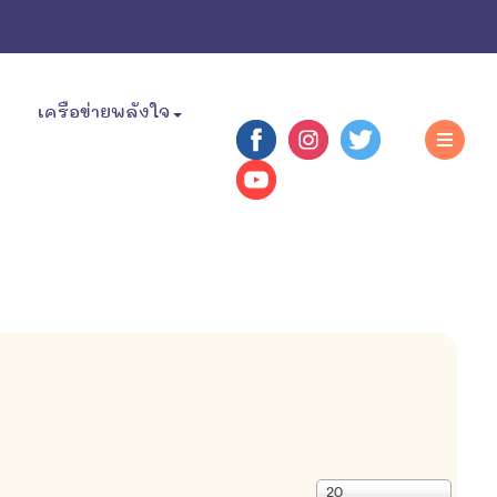
เครือข่ายพลังใจ
แสดง
20