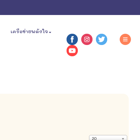
เครือข่ายพลังใจ
แสดง
20