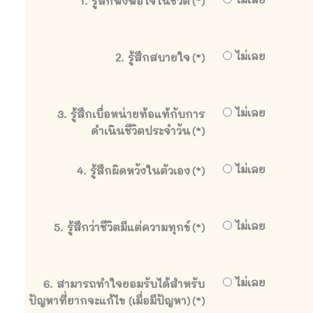
ไม่เลย
1. รู้สึกพึงพอใจในชีวิต
(*)
ไม่เลย
2. รู้สึกสบายใจ
(*)
ไม่เลย
3. รู้สึกเบื่อหน่ายท้อแท้กับการ
ดำเนินชีวิตประจำวัน
(*)
ไม่เลย
4. รู้สึกผิดหวังในตัวเอง
(*)
ไม่เลย
5. รู้สึกว่าชีวิตมีแต่ความทุกข์
(*)
ไม่เลย
6. สามารถทำใจยอมรับได้สำหรับ
ปัญหาที่ยากจะแก้ไข (เมื่อมีปัญหา)
(*)