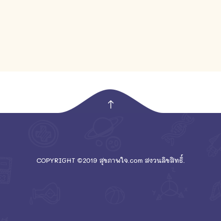
empty
COPYRIGHT ©2019 สุขภาพใจ.com สงวนลิขสิทธิ์.