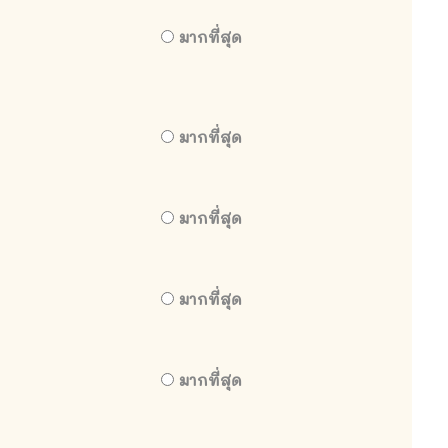
มากที่สุด
มากที่สุด
มากที่สุด
มากที่สุด
มากที่สุด