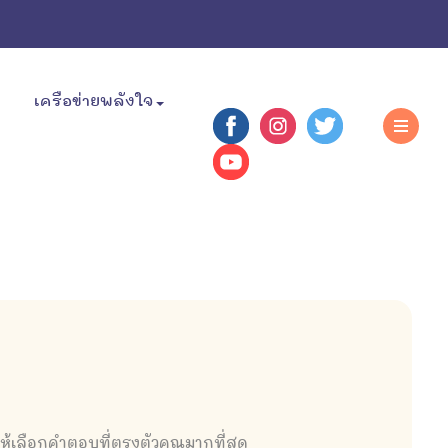
เครือข่ายพลังใจ
้เลือกคำตอบที่ตรงตัวคุณมากที่สุด