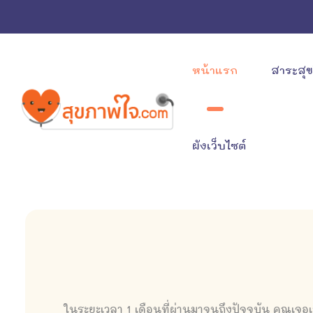
หน้าแรก
สาระสุ
ผังเว็บไซต์
ในระยะเวลา 1 เดือนที่ผ่านมาจนถึงปัจจุบัน คุณเจอเหตุ