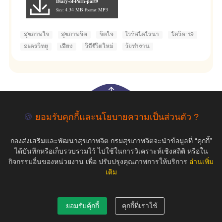
Diary-of-Porn-part9
4.34 MB
MP3
Size:
Format:
สุขภาพใจ
สุขภาพจิต
จิตใจ
ไวรัสโคโรนา
โควิด-19
ละครวิทยุ
เสียง
วิถีชีวิตใหม่
วัยทำงาน
empty
🍪
ยอมรับคุกกี้และนโยบายความเป็นส่วนตัว ?
กองส่งเสริมและพัฒนาสุขภาพจิต กรมสุขภาพจิตจะนำข้อมูลที่ “คุกกี้”
COPYRIGHT ©2019 สุขภาพใจ.com สงวนลิขสิทธิ์.
ได้บันทึกหรือเก็บรวบรวมไว้ ไปใช้ในการวิเคราะห์เชิงสถิติ หรือใน
กิจกรรมอื่นของหน่วยงาน เพื่อ ปรับปรุงคุณภาพการให้บริการ
อ่านเพิ่ม
เติม
ยอมรับคุ้กกี้
คุกกี้ที่เราใช้