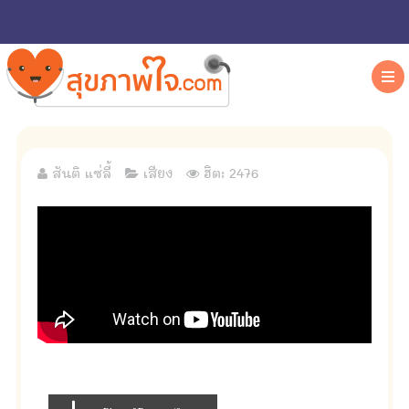
สันติ แซ่ลี้
เสียง
ฮิต: 2476