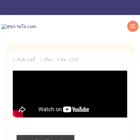
สันติ แซ่ลี้
เสียง
ฮิต: 2235