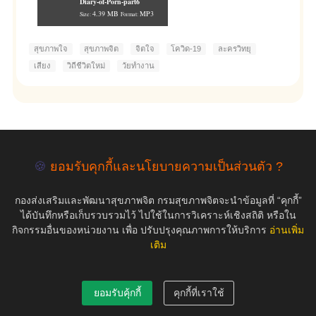
Diary-of-Porn-part6
4.39 MB
MP3
Size:
Format:
สุขภาพใจ
สุขภาพจิต
จิตใจ
โควิด-19
ละครวิทยุ
เสียง
วิถีชีวิตใหม่
วัยทำงาน
empty
🍪
ยอมรับคุกกี้และนโยบายความเป็นส่วนตัว ?
กองส่งเสริมและพัฒนาสุขภาพจิต กรมสุขภาพจิตจะนำข้อมูลที่ “คุกกี้”
COPYRIGHT ©2019 สุขภาพใจ.com สงวนลิขสิทธิ์.
ได้บันทึกหรือเก็บรวบรวมไว้ ไปใช้ในการวิเคราะห์เชิงสถิติ หรือใน
กิจกรรมอื่นของหน่วยงาน เพื่อ ปรับปรุงคุณภาพการให้บริการ
อ่านเพิ่ม
เติม
ยอมรับคุ้กกี้
คุกกี้ที่เราใช้