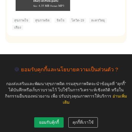
Diary-of-Porn-part2
4.35 MB
MP3
Size:
Format:
สุขภาพใจ
สุขภาพจิต
จิตใจ
โควิด-19
ละครวิทยุ
เสียง
empty
🍪
ยอมรับคุกกี้และนโยบายความเป็นส่วนตัว ?
กองส่งเสริมและพัฒนาสุขภาพจิต กรมสุขภาพจิตจะนำข้อมูลที่ “คุกกี้”
COPYRIGHT ©2019 สุขภาพใจ.com สงวนลิขสิทธิ์.
ได้บันทึกหรือเก็บรวบรวมไว้ ไปใช้ในการวิเคราะห์เชิงสถิติ หรือใน
กิจกรรมอื่นของหน่วยงาน เพื่อ ปรับปรุงคุณภาพการให้บริการ
อ่านเพิ่ม
เติม
ยอมรับคุ้กกี้
คุกกี้ที่เราใช้