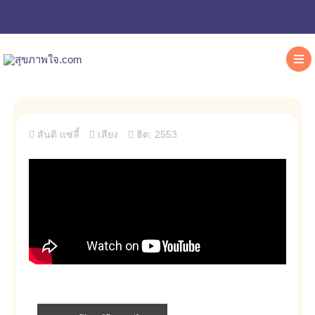
สันติ แซ่ลี้
เสียง
ฮิต: 2553