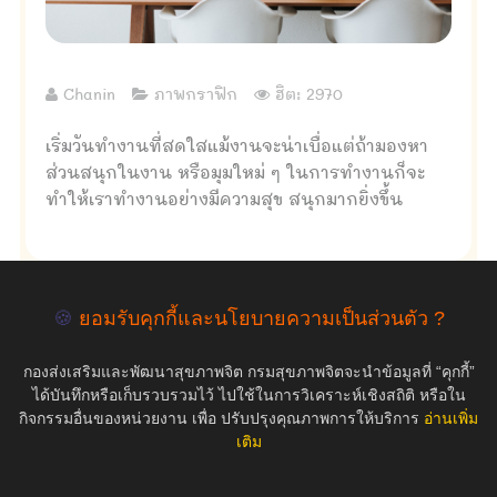
Chanin
ภาพกราฟิก
ฮิต: 2970
เริ่มวันทำงานที่สดใสแม้งานจะน่าเบื่อแต่ถ้ามองหา
ส่วนสนุกในงาน หรือมุมใหม่ ๆ ในการทำงานก็จะ
ทำให้เราทำงานอย่างมีความสุข สนุกมากยิ่งขึ้น
🍪
ยอมรับคุกกี้และนโยบายความเป็นส่วนตัว ?
empty
กองส่งเสริมและพัฒนาสุขภาพจิต กรมสุขภาพจิตจะนำข้อมูลที่ “คุกกี้”
ได้บันทึกหรือเก็บรวบรวมไว้ ไปใช้ในการวิเคราะห์เชิงสถิติ หรือใน
กิจกรรมอื่นของหน่วยงาน เพื่อ ปรับปรุงคุณภาพการให้บริการ
อ่านเพิ่ม
เติม
COPYRIGHT ©2019 สุขภาพใจ.com สงวนลิขสิทธิ์.