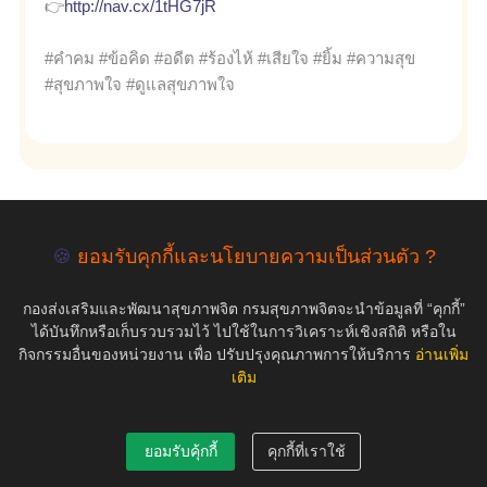
👉
http://nav.cx/1tHG7jR
#คำคม #ข้อคิด #อดีต #ร้องไห้ #เสียใจ #ยิ้ม #ความสุข
#สุขภาพใจ #ดูแลสุขภาพใจ
empty
🍪
ยอมรับคุกกี้และนโยบายความเป็นส่วนตัว ?
กองส่งเสริมและพัฒนาสุขภาพจิต กรมสุขภาพจิตจะนำข้อมูลที่ “คุกกี้”
ได้บันทึกหรือเก็บรวบรวมไว้ ไปใช้ในการวิเคราะห์เชิงสถิติ หรือใน
COPYRIGHT ©2019 สุขภาพใจ.com สงวนลิขสิทธิ์.
กิจกรรมอื่นของหน่วยงาน เพื่อ ปรับปรุงคุณภาพการให้บริการ
อ่านเพิ่ม
เติม
ยอมรับคุ้กกี้
คุกกี้ที่เราใช้