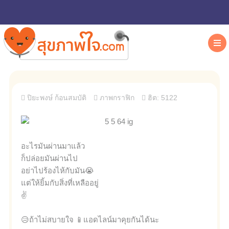
ปิยะพงษ์ ก้อนสมบัติ
ภาพกราฟิก
ฮิต: 5122
อะไรมันผ่านมาแล้ว
ก็ปล่อยมันผ่านไป
อย่าไปร้องไห้กับมัน😭
แต่ให้ยิ้มกับสิ่งที่เหลืออยู่
✌
😥ถ้าไม่สบายใจ 📱แอดไลน์มาคุยกันได้นะ