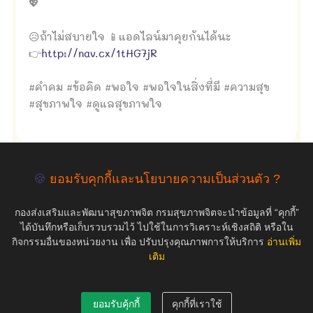
💖
😥ถ้าไม่สบายใจ 📱แอดไลน์มาคุยกันได้นะ
👉
http://nav.cx/1tHG7jR
#คำคม #ข้อคิด #พอใจ #พอใจในสิ่งที่มี #ความสุข
#สุขภาพใจ #ดูแลสุขภาพใจ
🍪
ยอมรับคุกกี้และนโยบายความเป็นส่วนตัว ?
empty
กองส่งเสริมและพัฒนาสุขภาพจิต กรมสุขภาพจิตจะนำข้อมูลที่ “คุกกี้”
ได้บันทึกหรือเก็บรวบรวมไว้ ไปใช้ในการวิเคราะห์เชิงสถิติ หรือใน
กิจกรรมอื่นของหน่วยงาน เพื่อ ปรับปรุงคุณภาพการให้บริการ
อ่านเพิ่ม
เติม
COPYRIGHT ©2019 สุขภาพใจ.com สงวนลิขสิทธิ์.
ยอมรับคุ้กกี้
คุกกี้ที่เราใช้