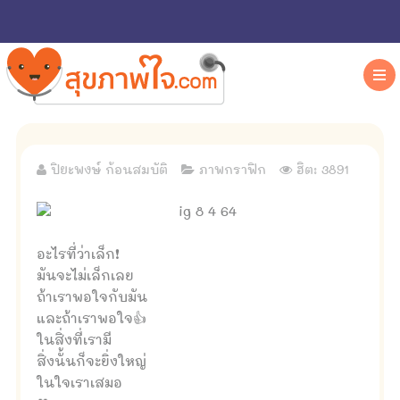
ปิยะพงษ์ ก้อนสมบัติ
ภาพกราฟิก
ฮิต: 3891
อะไรที่ว่าเล็ก❗
มันจะไม่เล็กเลย
ถ้าเราพอใจกับมัน
และถ้าเราพอใจ👍
ในสิ่งที่เรามี
สิ่งนั้นก็จะยิ่งใหญ่
ในใจเราเสมอ