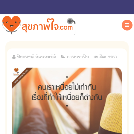
ปิยะพงษ์ ก้อนสมบัติ
ภาพกราฟิก
ฮิต: 3163