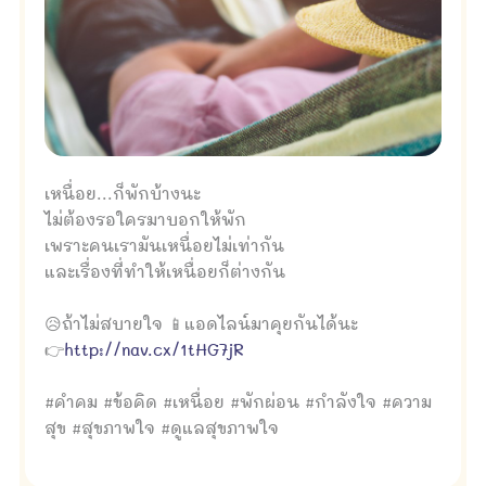
เหนื่อย...ก็พักบ้างนะ
ไม่ต้องรอใครมาบอกให้พัก
เพราะคนเรามันเหนื่อยไม่เท่ากัน
และเรื่องที่ทำให้เหนื่อยก็ต่างกัน
😥ถ้าไม่สบายใจ 📱แอดไลน์มาคุยกันได้นะ
👉
http://nav.cx/1tHG7jR
#คำคม #ข้อคิด #เหนื่อย #พักผ่อน #กำลังใจ #ความ
สุข #สุขภาพใจ #ดูแลสุขภาพใจ