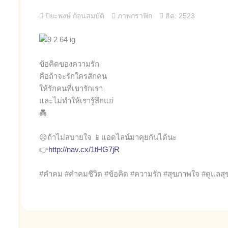
ปิยะพงษ์ ก้อนสมบัติ
ภาพกราฟิก
ฮิต: 2523
ข้อคิดของความรัก
คือถ้าจะรักใครสักคน
ให้รักคนที่เขารักเรา
และไม่ทำให้เรารู้สึกแย่
💑
😥ถ้าไม่สบายใจ 📱แอดไลน์มาคุยกันได้นะ
👉
http://nav.cx/1tHG7jR
#คำคม #คำคมชีวิต #ข้อคิด #ความรัก #สุขภาพใจ #ดูแลส