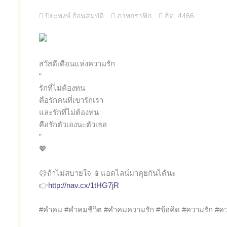
ปิยะพงษ์ ก้อนสมบัติ
ภาพกราฟิก
ฮิต: 4466
สวัสดีเดือนแห่งความรัก
“
รักที่ไม่ต้องทน
คือรักคนที่เขารักเรา
และรักที่ไม่ต้องทน
คือรักตัวเองนะตัวเธอ
”
💖
😥ถ้าไม่สบายใจ 📱แอดไลน์มาคุยกันได้นะ
👉
http://nav.cx/1tHG7jR
#คำคม #คำคมชีวิต #คำคมความรัก #ข้อคิด #ความรัก #คว