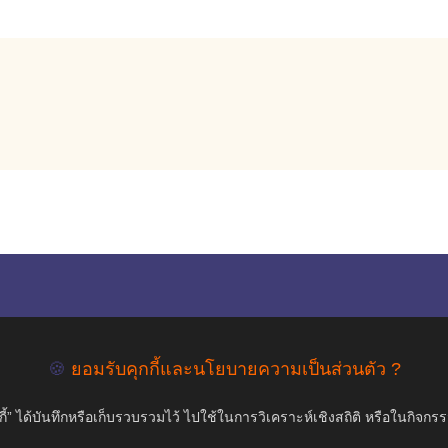
empty
COPYRIGHT ©2019 สุขภาพใจ.com สงวนลิขสิทธิ์.
🍪
ยอมรับคุกกี้และนโยบายความเป็นส่วนตัว ?
้” ได้บันทึกหรือเก็บรวบรวมไว้ ไปใช้ในการวิเคราะห์เชิงสถิติ หรือในกิจกร