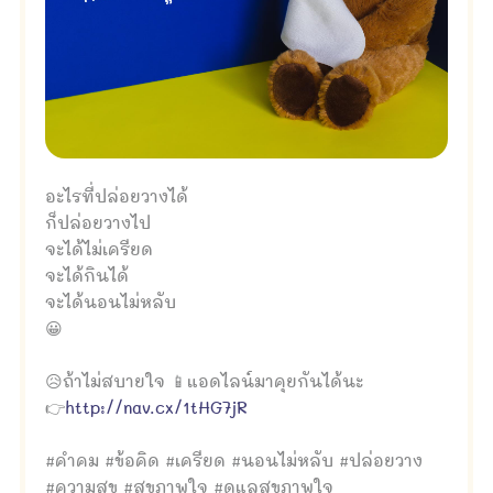
อะไรที่ปล่อยวางได้
ก็ปล่อยวางไป
จะได้ไม่เครียด
จะได้กินได้
จะได้นอนไม่หลับ
😀
😥ถ้าไม่สบายใจ 📱แอดไลน์มาคุยกันได้นะ
👉
http://nav.cx/1tHG7jR
#คำคม #ข้อคิด #เครียด #นอนไม่หลับ #ปล่อยวาง
#ความสุข #สุขภาพใจ #ดูแลสุขภาพใจ