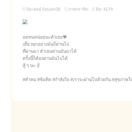
ปิยะพงษ์ ก้อนสมบัติ
ภาพกราฟิก
ฮิต: 4179
อดทนหน่อยนะตัวเธอ💖
เดี๋ยวทุกอย่างมันก็ผ่านไป
ที่ผ่านมา ตัวเธอผ่านมันมาได้
ครั้งนี้ก็ต้องผ่านมันไปได้
สู้ ๆ นะ ✌
#คำคม #ข้อคิด #กำลังใจ #เราจะผ่านไปด้วยกัน #สุขภาพใ