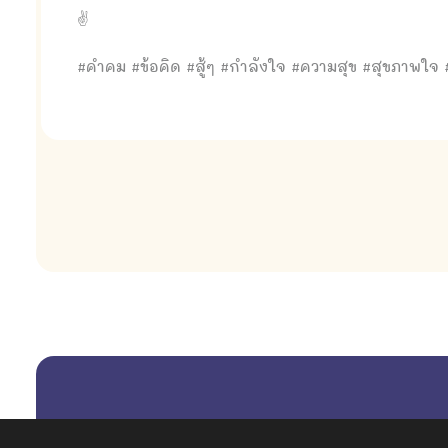
✌
#คำคม #ข้อคิด #สู้ๆ #กำลังใจ #ความสุข #สุขภาพใจ