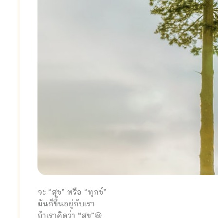
จะ “สุข” หรือ “ทุกข์”
มันก็ขึ้นอยู่กับเรา
ถ้าเราคิดว่า “สุข”😀