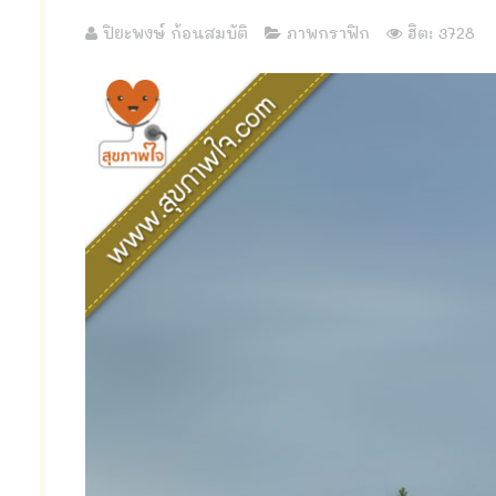
ปิยะพงษ์ ก้อนสมบัติ
ภาพกราฟิก
ฮิต: 3728