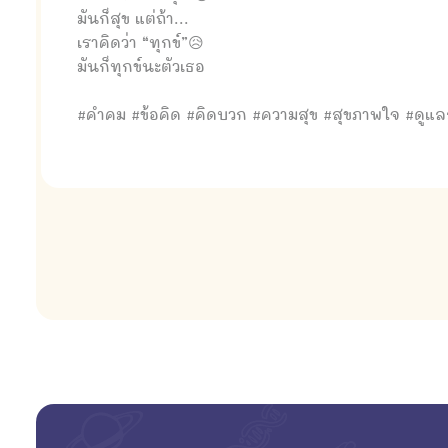
มันก็สุข แต่ถ้า...
เราคิดว่า “ทุกข์”😥
มันก็ทุกข์นะตัวเธอ
#คำคม #ข้อคิด #คิดบวก #ความสุข #สุขภาพใจ #ดูแ