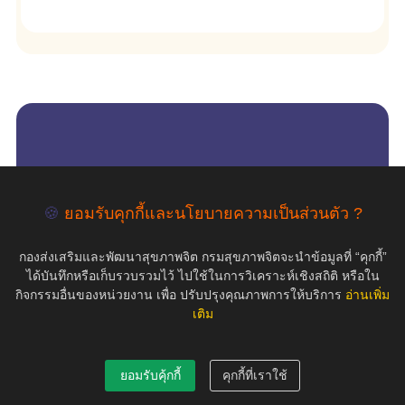
empty
COPYRIGHT ©2019 สุขภาพใจ.com สงวนลิขสิทธิ์.
🍪
ยอมรับคุกกี้และนโยบายความเป็นส่วนตัว ?
กองส่งเสริมและพัฒนาสุขภาพจิต กรมสุขภาพจิตจะนำข้อมูลที่ “คุกกี้”
ได้บันทึกหรือเก็บรวบรวมไว้ ไปใช้ในการวิเคราะห์เชิงสถิติ หรือใน
กิจกรรมอื่นของหน่วยงาน เพื่อ ปรับปรุงคุณภาพการให้บริการ
อ่านเพิ่ม
เติม
ยอมรับคุ้กกี้
คุกกี้ที่เราใช้