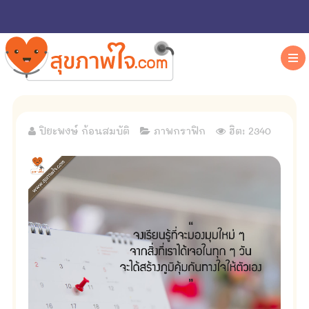
ปิยะพงษ์ ก้อนสมบัติ
ภาพกราฟิก
ฮิต: 2340