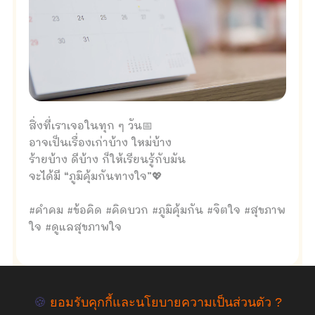
สิ่งที่เราเจอในทุก ๆ วัน📅
อาจเป็นเรื่องเก่าบ้าง ใหม่บ้าง
ร้ายบ้าง ดีบ้าง ก็ให้เรียนรู้กับมัน
จะได้มี “ภูมิคุ้มกันทางใจ”💖
#คำคม #ข้อคิด #คิดบวก #ภูมิคุ้มกัน #จิตใจ #สุขภาพ
ใจ #ดูแลสุขภาพใจ
🍪
ยอมรับคุกกี้และนโยบายความเป็นส่วนตัว ?