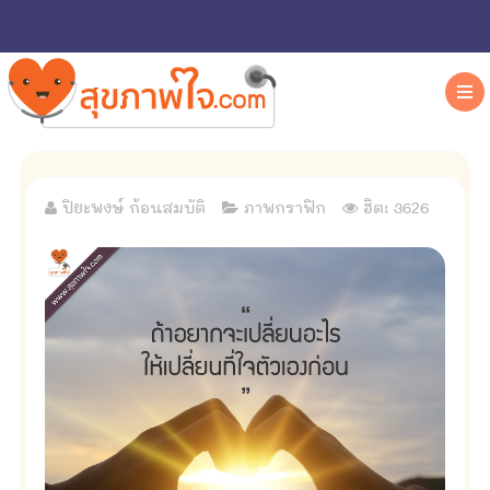
ปิยะพงษ์ ก้อนสมบัติ
ภาพกราฟิก
ฮิต: 3626