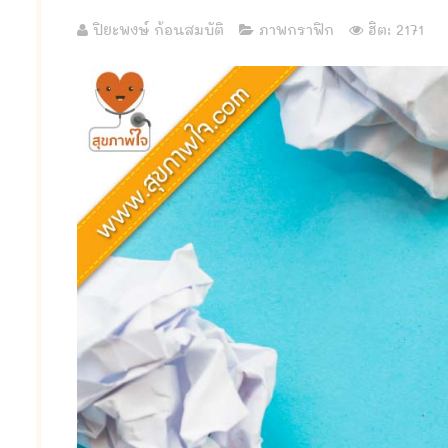
ปิยะพงษ์ ก้อนสมบัติ
ภาพกราฟิก
ฮิต: 2171