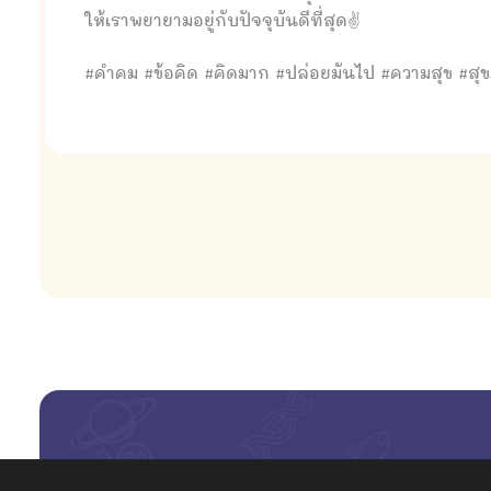
ให้เราพยายามอยู่กับปัจจุบันดีที่สุด✌
#คำคม #ข้อคิด #คิดมาก #ปล่อยมันไป #ความสุข #สุ