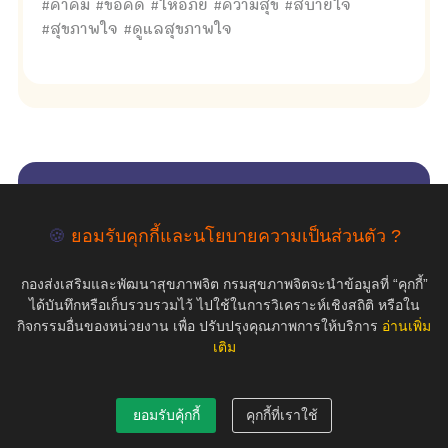
#คำคม #ข้อคิด #ให้อภัย #ความสุข #สบายใจ
#สุขภาพใจ #ดูแลสุขภาพใจ
empty
🍪
ยอมรับคุกกี้และนโยบายความเป็นส่วนตัว ?
COPYRIGHT ©2019 สุขภาพใจ.com สงวนลิขสิทธิ์.
กองส่งเสริมและพัฒนาสุขภาพจิต กรมสุขภาพจิตจะนำข้อมูลที่ “คุกกี้”
ได้บันทึกหรือเก็บรวบรวมไว้ ไปใช้ในการวิเคราะห์เชิงสถิติ หรือใน
กิจกรรมอื่นของหน่วยงาน เพื่อ ปรับปรุงคุณภาพการให้บริการ
อ่านเพิ่ม
เติม
ยอมรับคุ้กกี้
คุกกี้ที่เราใช้