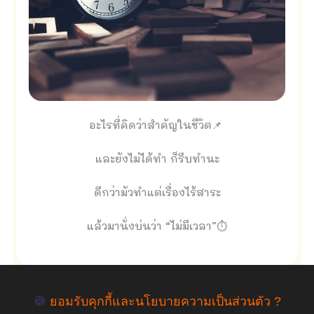
อะไรที่คิดว่าสำคัญในชีวิต📌
และยังไม่ได้ทำ ก็รีบทำนะ
ดีกว่ามัวทำแต่เรื่องไร้สาระ
แล้วมานั่งบ่นว่า “ไม่มีเวลา”⏱
🍪
ยอมรับคุกกี้และนโยบายความเป็นส่วนตัว ?