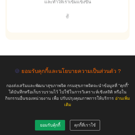
และทำให้เราเข้มแข็งขึ้น
✌
empty
🍪
ยอมรับคุกกี้และนโยบายความเป็นส่วนตัว ?
กองส่งเสริมและพัฒนาสุขภาพจิต กรมสุขภาพจิตจะนำข้อมูลที่ “คุกกี้”
COPYRIGHT ©2019 สุขภาพใจ.com สงวนลิขสิทธิ์.
ได้บันทึกหรือเก็บรวบรวมไว้ ไปใช้ในการวิเคราะห์เชิงสถิติ หรือใน
กิจกรรมอื่นของหน่วยงาน เพื่อ ปรับปรุงคุณภาพการให้บริการ
อ่านเพิ่ม
เติม
ยอมรับคุ้กกี้
คุกกี้ที่เราใช้