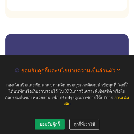
empty
COPYRIGHT ©2019 สุขภาพใจ.com สงวนลิขสิทธิ์.
🍪
ยอมรับคุกกี้และนโยบายความเป็นส่วนตัว ?
กองส่งเสริมและพัฒนาสุขภาพจิต กรมสุขภาพจิตจะนำข้อมูลที่ “คุกกี้”
ได้บันทึกหรือเก็บรวบรวมไว้ ไปใช้ในการวิเคราะห์เชิงสถิติ หรือใน
กิจกรรมอื่นของหน่วยงาน เพื่อ ปรับปรุงคุณภาพการให้บริการ
อ่านเพิ่ม
เติม
ยอมรับคุ้กกี้
คุกกี้ที่เราใช้