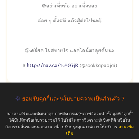
🚫อย่าเพิ่งท้อ อย่าเพิ่งถอย
ค่อย ๆ ตั้งสติ แล้วสู้ต่อไปนะ✌
😤เครียด ไม่สบายใจ แอดไลน์มาคุยกันนะ
📱
http://nav.cx/1tHG7jR
(@sookkapabjai)
🍪
ยอมรับคุกกี้และนโยบายความเป็นส่วนตัว ?
empty
กองส่งเสริมและพัฒนาสุขภาพจิต กรมสุขภาพจิตจะนำข้อมูลที่ “คุกกี้”
ได้บันทึกหรือเก็บรวบรวมไว้ ไปใช้ในการวิเคราะห์เชิงสถิติ หรือใน
กิจกรรมอื่นของหน่วยงาน เพื่อ ปรับปรุงคุณภาพการให้บริการ
อ่านเพิ่ม
เติม
COPYRIGHT ©2019 สุขภาพใจ.com สงวนลิขสิทธิ์.