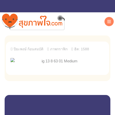
ปิยะพงษ์ ก้อนสมบัติ
ภาพกราฟิก
ฮิต: 1588
empty