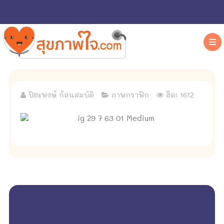
ปิยะพงษ์ ก้อนสมบัติ
ภาพกราฟิก
ฮิต: 1612
empty