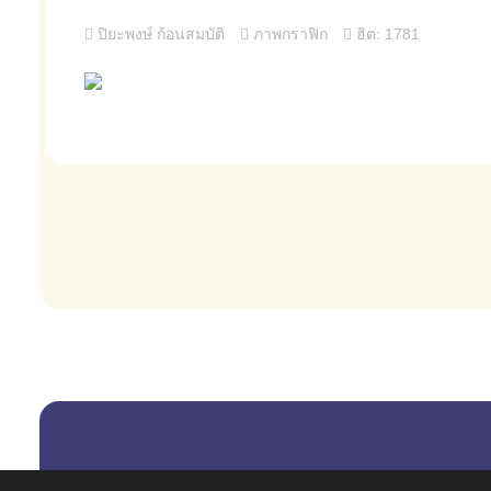
ปิยะพงษ์ ก้อนสมบัติ
ภาพกราฟิก
ฮิต: 1781