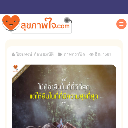
ปิยะพงษ์ ก้อนสมบัติ
ภาพกราฟิก
ฮิต: 1561