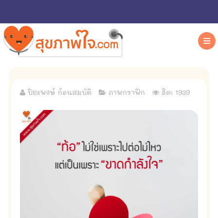
ปิยะพงษ์ ก้อนสมบัติ
ภาพกราฟิก
ฮิต: 1939