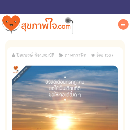
ปิยะพงษ์ ก้อนสมบัติ
ภาพกราฟิก
ฮิต: 1587