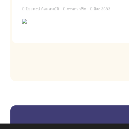
ปิยะพงษ์ ก้อนสมบัติ
ภาพกราฟิก
ฮิต: 3683