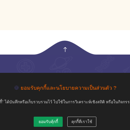
empty
COPYRIGHT ©2019 สุขภาพใจ.com สงวนลิขสิทธิ์.
🍪
ยอมรับคุกกี้และนโยบายความเป็นส่วนตัว ?
้” ได้บันทึกหรือเก็บรวบรวมไว้ ไปใช้ในการวิเคราะห์เชิงสถิติ หรือในกิจกร
ยอมรับคุ้กกี้
คุกกี้ที่เราใช้