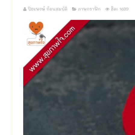
ปิยะพงษ์ ก้อนสมบัติ
ภาพกราฟิก
ฮิต: 1699