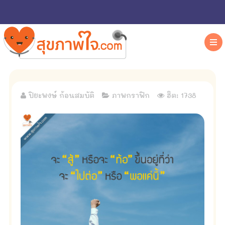
ปิยะพงษ์ ก้อนสมบัติ
ภาพกราฟิก
ฮิต: 1738