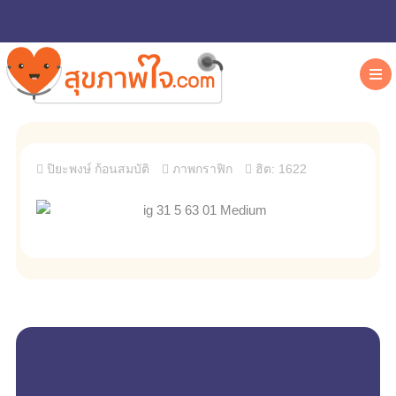
ปิยะพงษ์ ก้อนสมบัติ
ภาพกราฟิก
ฮิต: 1622
empty