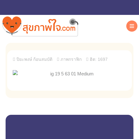
ปิยะพงษ์ ก้อนสมบัติ
ภาพกราฟิก
ฮิต: 1697
empty