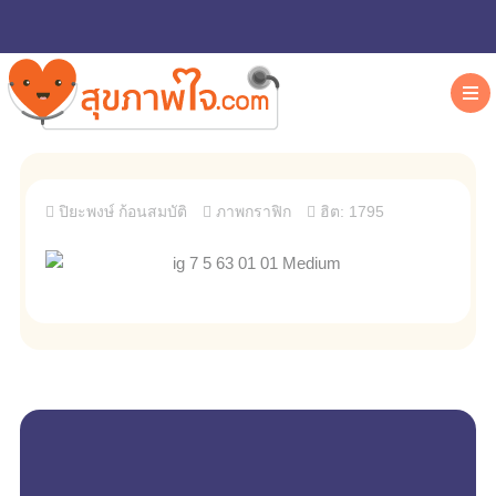
ปิยะพงษ์ ก้อนสมบัติ
ภาพกราฟิก
ฮิต: 1795
empty