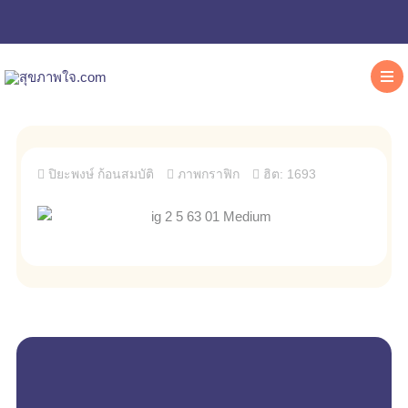
ปิยะพงษ์ ก้อนสมบัติ
ภาพกราฟิก
ฮิต: 1693
empty